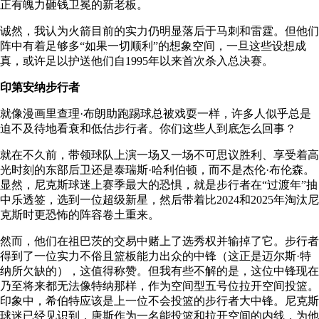
正有魄力砸钱卫冕的新老板。
诚然，我认为火箭目前的实力仍明显落后于马刺和雷霆。但他们
阵中有着足够多“如果一切顺利”的想象空间，一旦这些设想成
真，或许足以护送他们自1995年以来首次杀入总决赛。
印第安纳步行者
就像漫画里查理·布朗助跑踢球总被戏耍一样，许多人似乎总是
迫不及待地看衰和低估步行者。你们这些人到底怎么回事？
就在不久前，带领球队上演一场又一场不可思议胜利、享受着高
光时刻的东部后卫还是泰瑞斯·哈利伯顿，而不是杰伦·布伦森。
显然，尼克斯球迷上赛季最大的恐惧，就是步行者在“过渡年”抽
中乐透签，选到一位超级新星，然后带着比2024和2025年淘汰尼
克斯时更恐怖的阵容卷土重来。
然而，他们在祖巴茨的交易中赌上了选秀权并输掉了它。步行者
得到了一位实力不俗且篮板能力出众的中锋（这正是迈尔斯·特
纳所欠缺的），这值得称赞。但我有些不解的是，这位中锋现在
乃至将来都无法像特纳那样，作为空间型五号位拉开空间投篮。
印象中，希伯特应该是上一位不会投篮的步行者大中锋。尼克斯
球迷已经见识到，唐斯作为一名能投篮和拉开空间的内线，为他