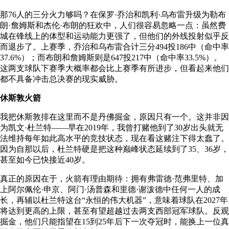
那76人的三分火力够吗？在保罗·乔治和凯利·乌布雷升级为勒布
朗·詹姆斯和杰伦·布朗的狂欢中，人们很容易忽略一点：虽然费
城在锋线上的体型和运动能力更强了，但他们的外线投射似乎反
而退步了。上赛季，乔治和乌布雷合计三分494投186中（命中率
37.6%）；而布朗和詹姆斯则是647投217中（命中率33.5%）。
这两支球队下赛季大概率都会比上赛季有所进步，但看起来他们
都不具备冲击总决赛的现实威胁。
休斯敦火箭
我把休斯敦排在这里而不是丹佛掘金，原因只有一个。这并非因
为凯文·杜兰特——早在2019年，我曾打赌他到了30岁出头就无
法维持每年如此高水平的竞技状态，现在看这赌注下得太蠢了。
因为自那以后，杜兰特硬是把这种巅峰状态延续到了35、36岁，
甚至如今已快接近40岁。
真正的原因在于，火箭有理由期待：拥有弗雷德·范弗里特、加
上阿尔佩伦·申京、阿门·汤普森和里德·谢泼德中任何一人的成
长，再辅以杜兰特这台“永恒的伟大机器”，意味着球队在2027年
将达到更高的上限，甚至有望超越过去两支西部冠军球队。反观
掘金，他们只能指望在15到25年后下一次夺冠时，能换上一位真