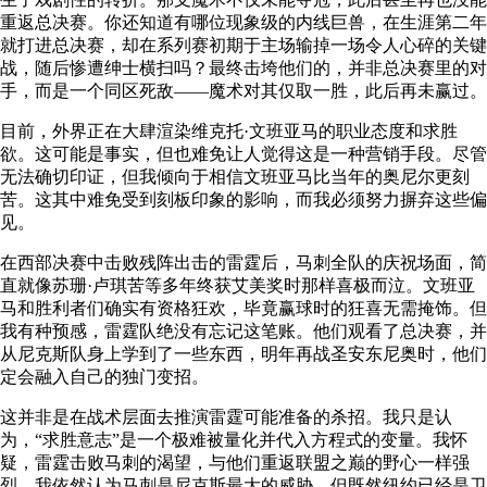
重返总决赛。你还知道有哪位现象级的内线巨兽，在生涯第二年
就打进总决赛，却在系列赛初期于主场输掉一场令人心碎的关键
战，随后惨遭绅士横扫吗？最终击垮他们的，并非总决赛里的对
手，而是一个同区死敌——魔术对其仅取一胜，此后再未赢过。
目前，外界正在大肆渲染维克托·文班亚马的职业态度和求胜
欲。这可能是事实，但也难免让人觉得这是一种营销手段。尽管
无法确切印证，但我倾向于相信文班亚马比当年的奥尼尔更刻
苦。这其中难免受到刻板印象的影响，而我必须努力摒弃这些偏
见。
在西部决赛中击败残阵出击的雷霆后，马刺全队的庆祝场面，简
直就像苏珊·卢琪苦等多年终获艾美奖时那样喜极而泣。文班亚
马和胜利者们确实有资格狂欢，毕竟赢球时的狂喜无需掩饰。但
我有种预感，雷霆队绝没有忘记这笔账。他们观看了总决赛，并
从尼克斯队身上学到了一些东西，明年再战圣安东尼奥时，他们
定会融入自己的独门变招。
这并非是在战术层面去推演雷霆可能准备的杀招。我只是认
为，“求胜意志”是一个极难被量化并代入方程式的变量。我怀
疑，雷霆击败马刺的渴望，与他们重返联盟之巅的野心一样强
烈。我依然认为马刺是尼克斯最大的威胁。但既然纽约已经是卫