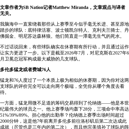
文章作者为SB Nation记者Matthew Miranda，文章观点与译者
无关。
我脑海中一直萦绕着那些从上赛季至今似乎毫无长进、甚至原地
踏步的球队：底特律活塞、波士顿凯尔特人、克利夫兰骑士、丹
佛掘金、明尼苏达森林狼。他们简直是一潭毫无生气的死水。
不过话说回来，有些球队确实在休赛期有所行动，并且通过运作
让实力更进了一步。以下是截至2026年7月，对尼克斯在2027年6
月卫冕总冠军构成最大威胁的几支球队。
多伦多猛龙或者费城76人
猛龙和76人度过了一个本质上极为相似的休赛期，因为你对这两
支球队的评价完全可以走向两个极端，全凭你从哪个角度去看
待。
一方面，猛龙用微不足道的筹码交易得到了伦纳德——他是本世
纪最伟大的球员之一。他上赛季场均轰下28分，三项命中率高达
51%/39%/89%。担心他的出勤率？伦纳德上赛季出场时间超过
2000分钟，这是他7年前离开多伦多前往洛杉矶后第二次达成此
成就（尽管也是三年内的第二次），而且他完美填补了球队的阵