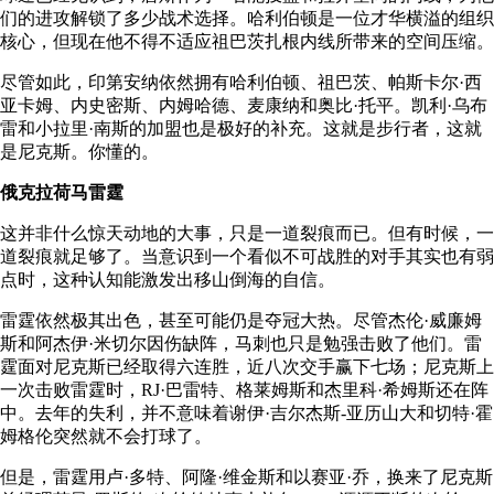
们的进攻解锁了多少战术选择。哈利伯顿是一位才华横溢的组织
核心，但现在他不得不适应祖巴茨扎根内线所带来的空间压缩。
尽管如此，印第安纳依然拥有哈利伯顿、祖巴茨、帕斯卡尔·西
亚卡姆、内史密斯、内姆哈德、麦康纳和奥比·托平。凯利·乌布
雷和小拉里·南斯的加盟也是极好的补充。这就是步行者，这就
是尼克斯。你懂的。
俄克拉荷马雷霆
这并非什么惊天动地的大事，只是一道裂痕而已。但有时候，一
道裂痕就足够了。当意识到一个看似不可战胜的对手其实也有弱
点时，这种认知能激发出移山倒海的自信。
雷霆依然极其出色，甚至可能仍是夺冠大热。尽管杰伦·威廉姆
斯和阿杰伊·米切尔因伤缺阵，马刺也只是勉强击败了他们。雷
霆面对尼克斯已经取得六连胜，近八次交手赢下七场；尼克斯上
一次击败雷霆时，RJ·巴雷特、格莱姆斯和杰里科·希姆斯还在阵
中。去年的失利，并不意味着谢伊·吉尔杰斯-亚历山大和切特·霍
姆格伦突然就不会打球了。
但是，雷霆用卢·多特、阿隆·维金斯和以赛亚·乔，换来了尼克斯