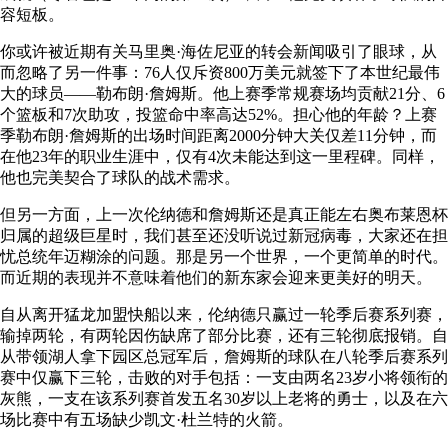
容短板。
你或许被近期有关马里奥·海佐尼亚的转会新闻吸引了眼球，从
而忽略了另一件事：76人仅斥资800万美元就签下了本世纪最伟
大的球员——勒布朗·詹姆斯。他上赛季常规赛场均贡献21分、6
个篮板和7次助攻，投篮命中率高达52%。担心他的年龄？上赛
季勒布朗·詹姆斯的出场时间距离2000分钟大关仅差11分钟，而
在他23年的职业生涯中，仅有4次未能达到这一里程碑。同样，
他也完美契合了球队的战术需求。
但另一方面，上一次伦纳德和詹姆斯还是真正能左右奥布莱恩杯
归属的超级巨星时，我们甚至还没听说过新冠病毒，大家还在担
忧总统年迈糊涂的问题。那是另一个世界，一个更简单的时代。
而近期的表现并不意味着他们的新东家会迎来更美好的明天。
自从离开猛龙加盟快船以来，伦纳德只赢过一轮季后赛系列赛，
输掉两轮，有两轮因伤缺席了部分比赛，还有三轮彻底报销。自
从带领湖人拿下园区总冠军后，詹姆斯的球队在八轮季后赛系列
赛中仅赢下三轮，击败的对手包括：一支由两名23岁小将领衔的
灰熊，一支在该系列赛首发五名30岁以上老将的勇士，以及在六
场比赛中有五场缺少凯文·杜兰特的火箭。