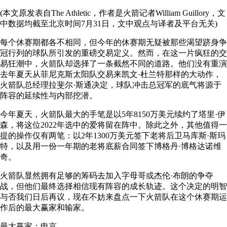
(本文原发表自The Athletic，作者是火箭记者William Guillory，文
中数据均截至北京时间7月31日，文中观点与译者及平台无关)
每个休赛期都各不相同，但今年的休赛期无疑被那些渴望跻身争
冠行列的球队所引发的重磅交易定义。然而，在这一片疯狂的交
易狂潮中，火箭队却选择了一条截然不同的道路。他们没有重演
去年夏天从菲尼克斯太阳队交易来凯文·杜兰特那样的大动作，
火箭队总经理拉斐尔·斯通决定，球队冲击总冠军的底气将源于
阵容的延续性与内部挖潜。
今年夏天，火箭队最大的手笔是以5年8150万美元续约了塔里·伊
森，将这位2022年选中的爱将留在阵中。除此之外，其他值得一
提的操作仅有两笔：以2年1300万美元签下老将后卫马库斯·斯玛
特，以及用一份一年期的老将底薪合同签下博格丹·博格达诺维
奇。
火箭队显然拥有足够的筹码去加入字母哥或杰伦·布朗的争夺
战，但他们最终选择相信现有阵容的成长轨迹。这个决定的明智
与否我们日后再议，现在不妨来盘点一下火箭队在这个休赛期运
作后的最大赢家和输家。
最大赢家：申京