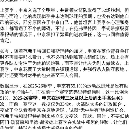
上赛季，申京入选了全明星，并带领火箭队取得了52场胜利。但
平心而论，他的表现似乎并未达到球迷的预期，也没有达到他自
己的要求。部分原因在于申京自己，他曾坦言上赛季在心理和身
体上都遭遇了不小的障碍。不过，在范弗里特因十字韧带撕裂赛
季报销的情况下，申京承担了繁重的进攻重任，这一点同样值得
肯定。
如今，随着范弗里特回归和斯玛特的加盟，申京在落位背身单打
时不再需要那么费力，也不必再站到弧顶去组织进攻。场上会有
更多队友专注于为他输送炮弹，而不是让他去为别人做嫁衣。上
赛季，申京花费了大量时间在弧顶运球，并强行杀入防守腹地，
同时还要面对对手的包夹甚至三人合围。
数据显示，在2025-26赛季，申京有55.1%的运动战进球是没有助
攻的“单打独斗”。而在前一个赛季范弗里特健康时，这一比例为
51%。
2025-26赛季，申京在运球三次及以上后的出手高达463
次
，而前一赛季这一数据仅为334次。火箭队太多的进攻回合，
变成了全队看着申京在原地运球，试图“无中生有”地创造机会。
范弗里特和斯玛特的到来将立刻改变这一现状。同时，不要低估
阿门·汤普森和里德·谢泼德上赛季在实战中积累的经验，让他们
作为第二持球点也将极大减轻申京的负担。