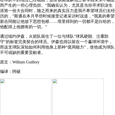
而产生的一些心理负担。“我确实认为，尤其是当你寻求职业生
涯第一份大合同时，随之而来的真实压力是我不希望球员们去经
历的，”斯通在本月早些时候接受记者采访时说道，“我真的希望
新合同能让他放下思想包袱……塔里得到的一切都不是白给的，
他配得上他拥有的一切。”
通过续约伊森，火箭队留住了一位与球队“球风硬朗、注重防
守”的标签完美契合的球员。伊森也得以留在一个赢球环境中，
而这支球队深知如何利用他身上那种“搅局能力”，使他成为球队
不可或缺的重要贡献者。
原文：William Guillory
编译：阿硕