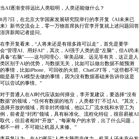
当AI逐渐变得远比人类聪明，人类还能做什么？
8月7日，在北京大学国家发展研究院举行的李开复《AI未来已
来》新书交流会上，零一万物首席执行官李开复就上述问题回答
澎湃新闻记者提问。
在李开复看来，“人将来还是有很多路可以走”，首先是要学
会“管理AI、用好AI”，其次，AI强于人类的是“左脑”，但AI尚未
具备“右脑”——这与同理心、审美品味、远见等有关，这正是人
类区别于AI的优势，与数据无关，比如可以做出数据不能预测
的事情，比如iPhone、可回收的火箭、ChatGPT等，“这些都不可
能是基于AI模型去做的事情，因为没有数据基础来告诉你这是
可以尝试的事情。”
对于普通人在AI时代应该如何择业，李开复建议，要选择“没有
数据”的领域，“任何有数据的地方，人类都‘打’不过AI。”其次，
选择开放的领域，而非封闭领域，他以工厂流水线和水管工为
例，前者是“封闭”领域，具有标准化、流程化特征，很容易被AI
取代，但后者相对“开放”，“每家每户的水管，出了什么问题，
都不一样，不可能让机器人来修。”
李开复认为，在AI“碾压”人类大脑而非体力、机器人还未充分发